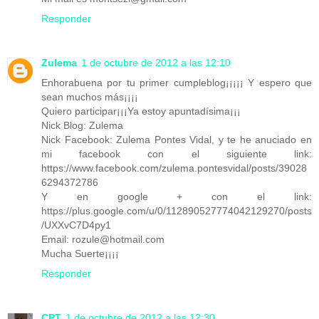
Responder
Zulema
1 de octubre de 2012 a las 12:10
Enhorabuena por tu primer cumpleblog¡¡¡¡¡ Y espero que
sean muchos más¡¡¡¡
Quiero participar¡¡¡Ya estoy apuntadísima¡¡¡
Nick Blog: Zulema
Nick Facebook: Zulema Pontes Vidal, y te he anuciado en
mi facebook con el siguiente link:
https://www.facebook.com/zulema.pontesvidal/posts/39028
6294372786
Y en google + con el link:
https://plus.google.com/u/0/112890527774042129270/posts
/UXXvC7D4py1
Email: rozule@hotmail.com
Mucha Suerte¡¡¡¡
Responder
CPT
1 de octubre de 2012 a las 12:30