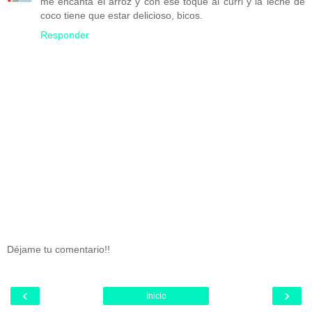
me encanta el arroz y con ese toque al curri y la leche de
coco tiene que estar delicioso, bicos.
Responder
Déjame tu comentario!!
‹
›
Inicio